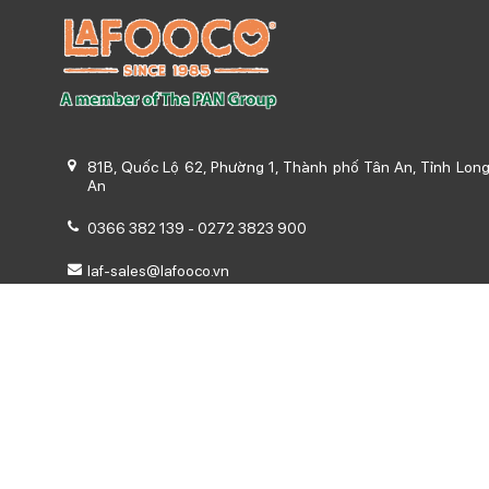
81B, Quốc Lộ 62, Phường 1, Thành phố Tân An, Tỉnh Lon
An
0366 382 139
-
0272 3823 900
laf-sales@lafooco.vn
Công ty cổ phần chế biến hàng xuất khẩu Long An
Mã số thuế: 1100107301
Giấy phép đăng ký kinh doanh đăng ký ngày 30/07/2018
Công ty cổ phần chế biến hàng xuất khẩu Long An
Mã số thuế: 1100107301