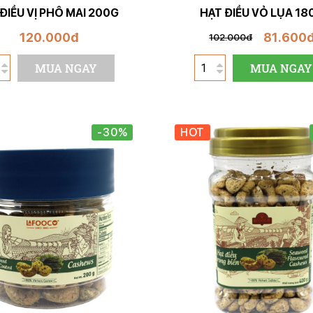
ĐIỀU VỊ PHÔ MAI 200G
HẠT ĐIỀU VỎ LỤA 18
120.000đ
81.600
102.000đ
MUA NGAY
MUA NGAY
-30%
HOT