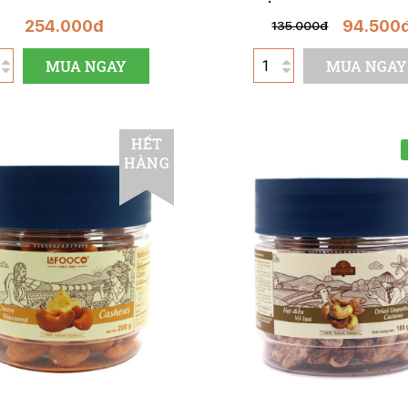
254.000đ
94.500
135.000đ
MUA NGAY
MUA NGAY
HẾT
HÀNG