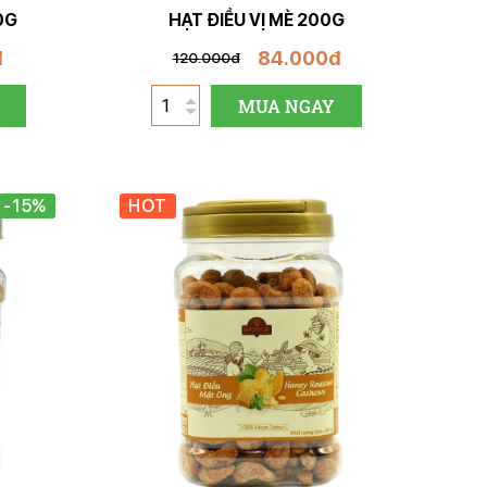
0G
HẠT ĐIỀU VỊ MÈ 200G
đ
84.000đ
120.000đ
MUA NGAY
-15%
HOT