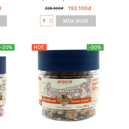
đ
192.100đ
226.000đ
MUA NGAY
-20%
HOT
-30%