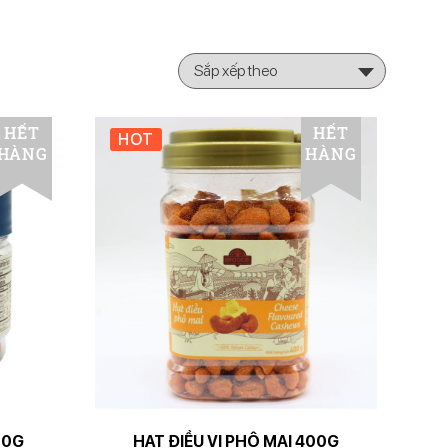
HẾT
HẾT
HOT
HÀNG
HÀNG
00G
HẠT ĐIỀU VỊ PHÔ MAI 400G