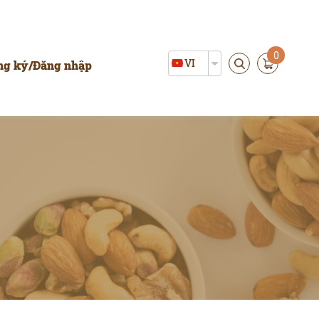
0
VI
ng ký
/
Đăng nhập