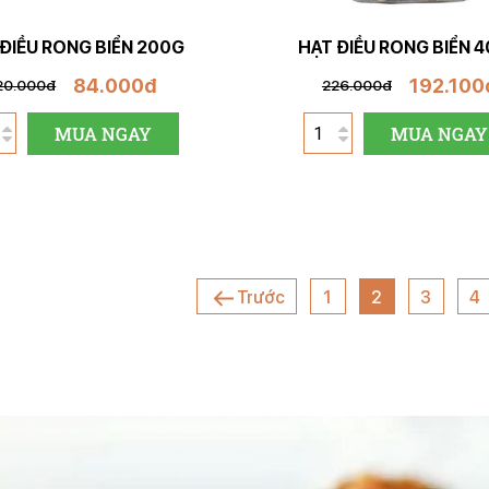
ĐIỀU RONG BIỂN 200G
HẠT ĐIỀU RONG BIỂN 
84.000đ
192.100
20.000đ
226.000đ
MUA NGAY
MUA NGAY
Trước
1
2
3
4