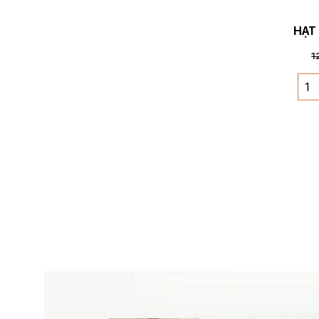
HẠT 
1